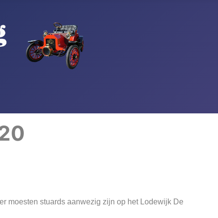
020
er moesten stuards aanwezig zijn op het Lodewijk De